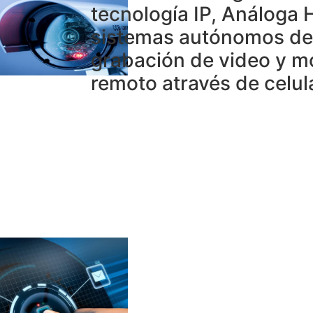
tecnología IP, Análoga 
sistemas autónomos de
grabación de video y m
remoto através de celul
Sistemas de Cont
de Acceso:
Implementamos
Proyectos de
controles
inteligentes de
acceso,tiempos y
asistencia, siste
biométricos por