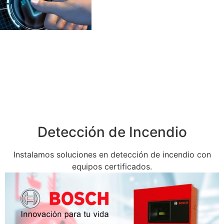
huella dactilar,
detección de
rostros, control d
parqueaderos,
tecnología RFID,
reconocimiento d
placas (LPR).
Detección de Incendio
Instalamos soluciones en detección de incendio con
equipos certificados.